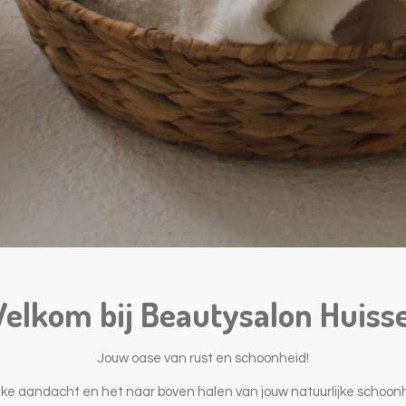
elkom bij Beautysalon Huiss
Jouw oase van rust en schoonheid!
lijke aandacht en het naar boven halen van jouw natuurlijke schoon