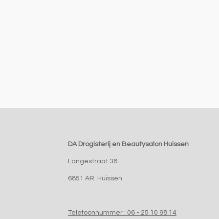
DA Drogisterij en Beautysalon Huissen
Langestraat 36
6851 AR Huissen
Telefoonnummer : 06 - 25 10 98 14