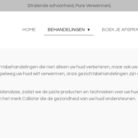
Stralende schoonheid, Pure Verwennerij
HOME
BEHANDELINGEN
BOEK JE AFSPR
ichtsbehandelingen die niet alleen uw huid verbeteren, maar ook uw 
impelweg uw huid wilt verwennen, onze gezichtsbehandelingen zijn
danalyse, zodat we de juiste producten en technieken voor uw hui
 het merk Collistar die de gezondheid van uw huid ondersteunen.