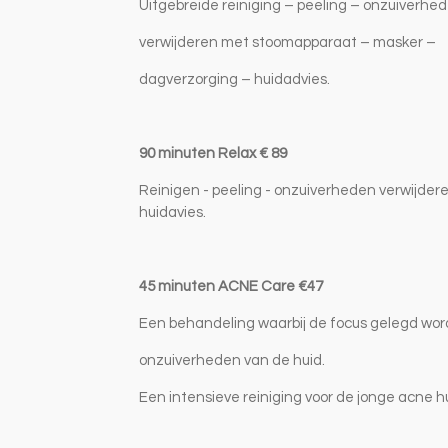
Uitgebreide reiniging – peeling – onzuiverhe
verwijderen met stoomapparaat – masker –
dagverzorging – huidadvies.
90 minuten Relax € 89
Reinigen -
peeling - onzuiverheden verwijder
huidavies.
45 minuten ACNE Care €47
Een behandeling waarbij de focus gelegd wor
onzuiverheden van de huid.
Een intensieve
reiniging voor de jonge acne h