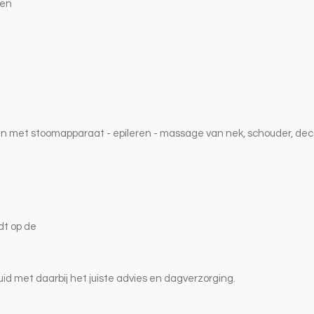
den
en met stoomapparaat - epileren - massage van nek, schouder, deco
dt op de
uid met daarbij het juiste advies en dagverzorging.