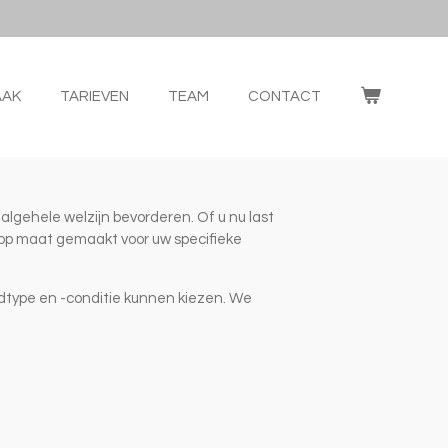
AAK
TARIEVEN
TEAM
CONTACT
algehele welzijn bevorderen. Of u nu last
 op maat gemaakt voor uw specifieke
dtype en -conditie kunnen kiezen. We