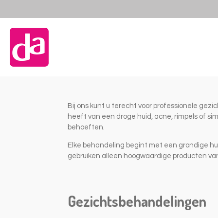
Ga
direct
naar
de
hoofdinhoud
Bij ons kunt u terecht voor professionele gez
heeft van een droge huid, acne, rimpels of s
behoeften.
Elke behandeling begint met een grondige hui
gebruiken alleen hoogwaardige producten van
Gezichtsbehandelingen