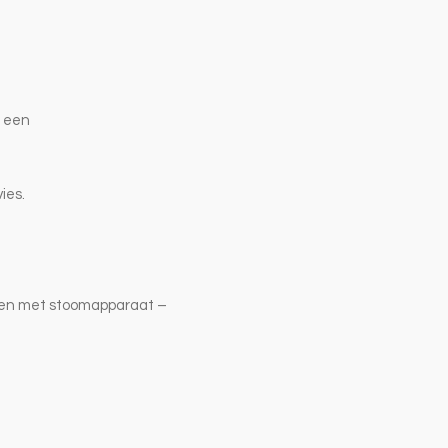
d een
ies.
ren met stoomapparaat
–