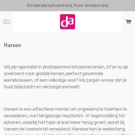
Stralende schoonheid, Pure Verwennerij
Ga
direct
naar
de
hoofdinhoud
Harsen
Wij zijn specialist in professioneel lichaamsharsen, Of je nu op
zoek bent naar gladde benen, perfect gevormde
wenkbrauwen, of een volledige wax? Wij zorgen ervoor dat je
huid zijdezacht en verzorgd aanvoelt.
Harsen is een effectieve manier om ongewenste haartjes te
verwijderen, met langdurige resultaten. In tegenstelling tot
scheren, waarbij het haar al snel weer terug groeit, wordt bij
harsen de haarwortel verwijderd. Hierdoor kun je wekenlang