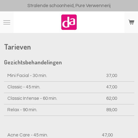
Stralende schoonheid, Pure Verwennerij
Ga
direct
naar
de
hoofdinhoud
Tarieven
Gezichtsbehandelingen
Mini Facial - 30 min.
37,00
Classic - 45 min.
47,00
Classic Intense - 60 min.
62,00
Relax - 90 min.
89,00
Acne Care - 45 min.
47,00