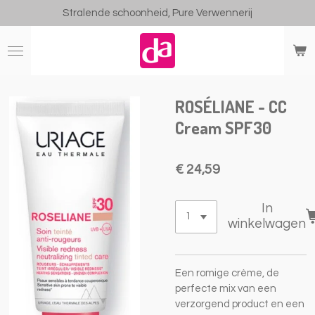
Stralende schoonheid, Pure Verwennerij
Ga
direct
naar
de
hoofdinhoud
ROSÉLIANE - CC
Cream SPF30
€ 24,59
In
winkelwagen
Een romige crème, de
perfecte mix van een
verzorgend product en een