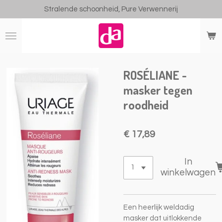
Stralende schoonheid, Pure Verwennerij
Ga
direct
naar
de
hoofdinhoud
ROSÉLIANE -
masker tegen
roodheid
€ 17,89
In
winkelwagen
Een heerlijk weldadig
masker dat uitlokkende