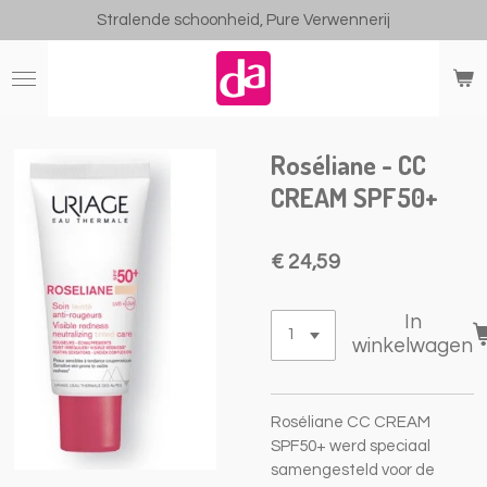
Stralende schoonheid, Pure Verwennerij
Ga
direct
naar
de
hoofdinhoud
Roséliane - CC
CREAM SPF50+
€ 24,59
In
winkelwagen
Roséliane CC CREAM
SPF50+ werd speciaal
samengesteld voor de