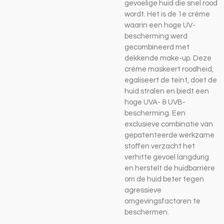
gevoelige huid die snel rood
wordt. Het is de 1e crème
waarin een hoge UV-
bescherming werd
gecombineerd met
dekkende make-up. Deze
crème maskeert roodheid,
egaliseert de teint, doet de
huid stralen en biedt een
hoge UVA- & UVB-
bescherming. Een
exclusieve combinatie van
gepatenteerde werkzame
stoffen verzacht het
verhitte gevoel langdurig
en herstelt de huidbarrière
om de huid beter tegen
agressieve
omgevingsfactoren te
beschermen.