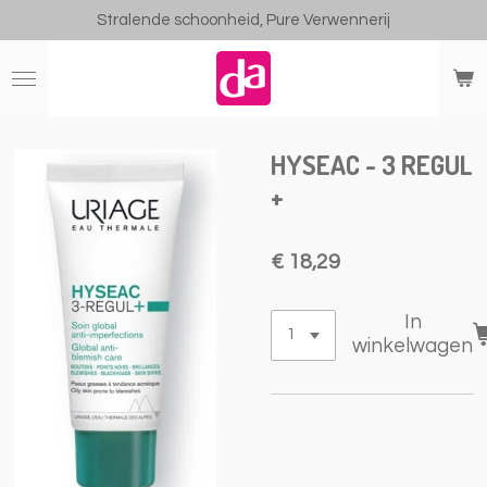
Stralende schoonheid, Pure Verwennerij
Ga
direct
naar
de
hoofdinhoud
HYSEAC - 3 REGUL
+
€ 18,29
In
winkelwagen