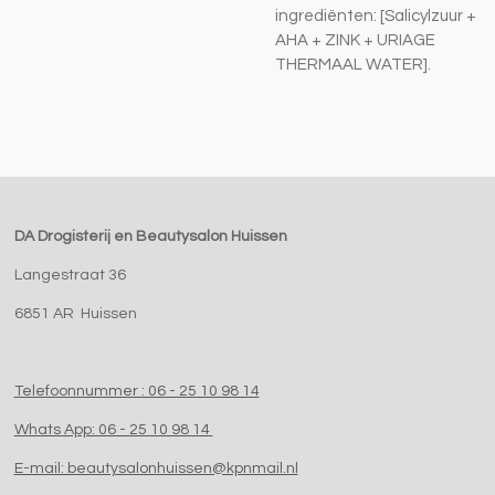
ingrediënten: [Salicylzuur +
AHA + ZINK + URIAGE
THERMAAL WATER].
DA Drogisterij en Beautysalon Huissen
Langestraat 36
6851 AR Huissen
Telefoonnummer : 06 - 25 10 98 14
Whats App: 06 - 25 10 98 14
E-mail: beautysalonhuissen@kpnmail.nl