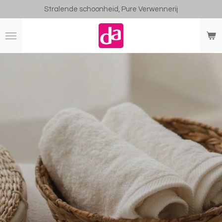
Stralende schoonheid, Pure Verwennerij
Ga
direct
naar
de
hoofdinhoud