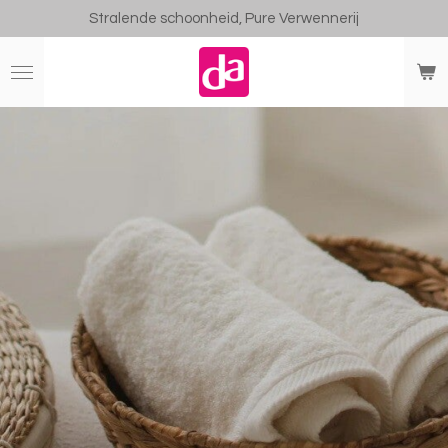
Stralende schoonheid, Pure Verwennerij
Ga
direct
naar
de
hoofdinhoud