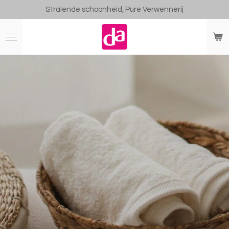
Stralende schoonheid, Pure Verwennerij
Ga
direct
naar
de
hoofdinhoud